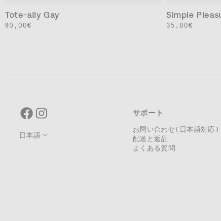
Tote-ally Gay
Simple Pleas
通
90,00€
通
35,00€
常
常
価
価
格
格
Facebook
Instagram
サポート
お問い合わせ(日本語対応)
日本語
配送と返品
よくある質問