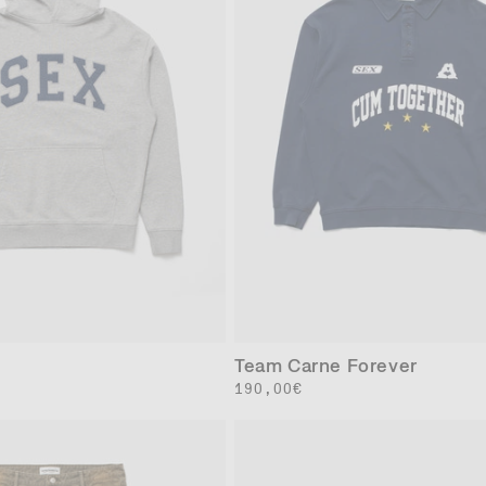
XS
S
M
L
XL
XL
Team Carne Forever
通
190,00€
常
価
格