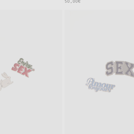
通
50,00€
常
価
格
OS
OS