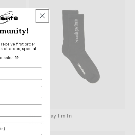
mmunity!
 receive first order
es of drops, special
o sales 🩷
36-41
42-46
Smells Gay I'm In
通
25,00€
常
価