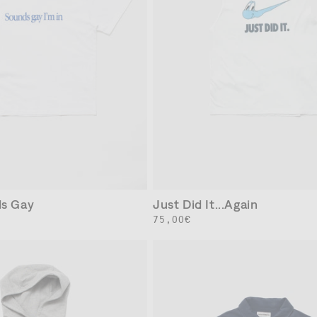
XS
S
M
L
XL
XL
XXL
XXL
ds Gay
Just Did It...Again
通
75,00€
常
価
格