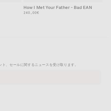
How I Met Your Father - Bad EAN
通
240,00€
常
価
格
teのイベント、セールに関するニュースを受け取ります。