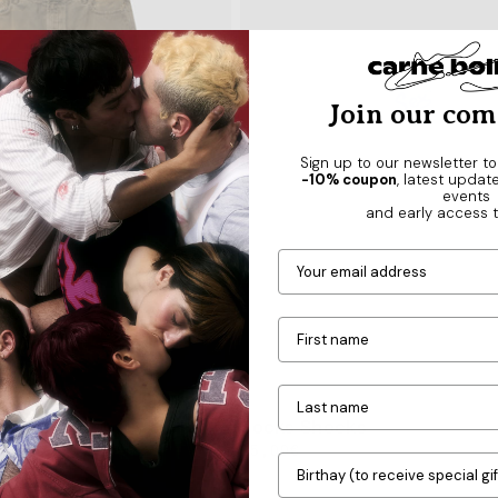
Join our co
Sign up to our newsletter to
-10% coupon
, latest updat
events
and early access t
24
30
32
36-41
34
42-46
orever
Socks Shocks
通
25,00€
常
価