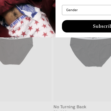
格
Subscri
XS
XS
S
S
M
M
L
L
XL
XL
No Turning Back