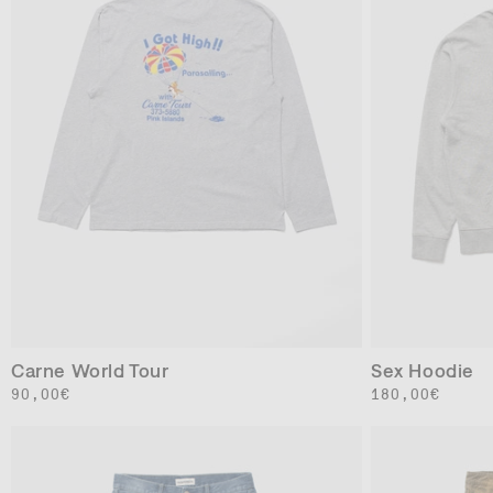
XS
M
L
XL
XXL
Carne World Tour
Sex Hoodie
通
90,00€
通
180,00€
常
常
価
価
格
格