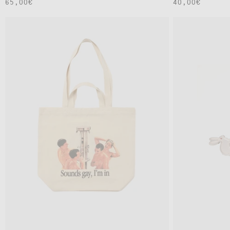
通
65,00€
通
40,00€
常
常
価
価
格
格
OS