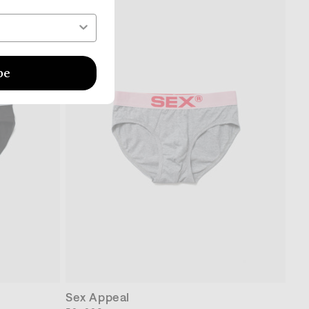
格
be
XS
S
XL
Sex Appeal