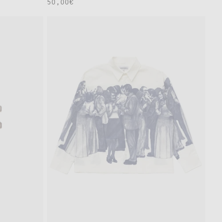
通
50,00€
常
価
格
S
M
L
XXL