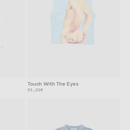
Touch With The Eyes
通
95,00€
常
価
格