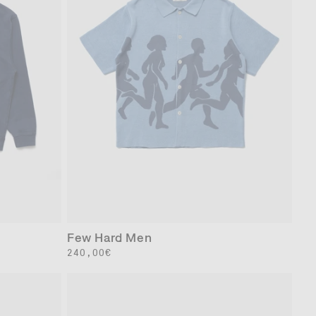
S
M
Few Hard Men
通
240,00€
常
価
格