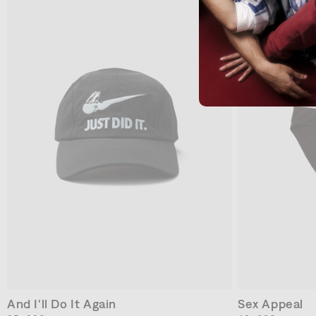
格
格
OS
And I'll Do It Again
Sex Appeal