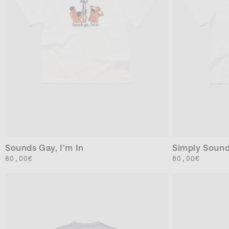
XS
S
M
L
XL
XXL
Sounds Gay, I'm In
Simply Soun
通
80,00€
通
80,00€
常
常
価
価
格
格