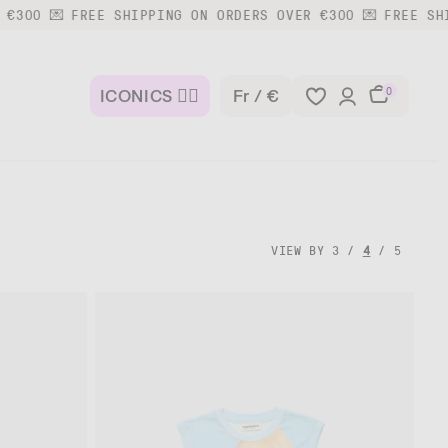
FREE SHIPPING ON ORDERS OVER €300 💌
FREE SHIPPING ON
国/
0
ICONICS ❤️‍🔥
fr / €
地
域
VIEW BY
3
/
4
/
5