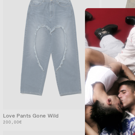
28
30
32
34
Love Pants Gone Wild
Love Pants F
通
200,00€
通
210,00€
常
常
価
価